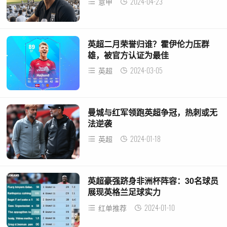
2024-04-23
意甲
英超二月荣誉归谁？霍伊伦力压群
雄，被官方认证为最佳
2024-03-05
英超
曼城与红军领跑英超争冠，热刺或无
法逆袭
2024-01-18
英超
英超豪强跻身非洲杯阵容：30名球员
展现英格兰足球实力
2024-01-10
红单推荐