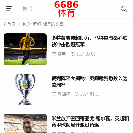
包含"英超"标签的文章
首页
多特蒙德英超助力：马特森与桑乔联
袂冲击欧冠冠军
2024-05-08
德甲
裁判阵容大揭秘：英超裁判悉数入选
欧洲杯！
2024-04-23
欧洲杯
米兰放弃签回蒂亚戈-席尔瓦，英超和
意甲球队展开激烈角逐