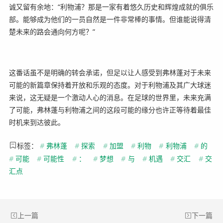
诚又留有余地：“利物浦？那是一家有着悠久历史和辉煌成就的俱乐
部。能够成为他们的一员自然是一件非常棒的事情。但谁能说得清
楚未来的路会通向何方呢？”
这番话虽不是明确的转会承诺，但足以让人感受到弗林蓬对于未来
可能的新篇章保持着开放和乐观的态度。对于利物浦及其广大球迷
来说，这无疑是一个激动人心的消息。在足球的世界里，未来充满
了可能，弗林蓬与利物浦之间的这段可能的缘分也许正等待着最佳
时机来到达彼此。
标签：
#
弗林蓬
#
探索
#
加盟
#
利物
#
利物浦
#
的
#
可能
#
可能性
#
：
#
梦想
#
与
#
机遇
#
交汇
#
交
汇点
上一篇
下一篇