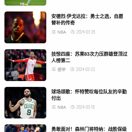
安德烈·伊戈达拉：勇士之选，自愿
替补的传奇
2024-03-26
NBA
技惊四座：苏莱83次力压群雄登顶过
人榜第二
2024-03-23
德甲
球场颂歌：怀特赞叹每位队友的辛勤
付出
2024-03-19
NBA
勇敢面对！森林门将特纳：战胜保级