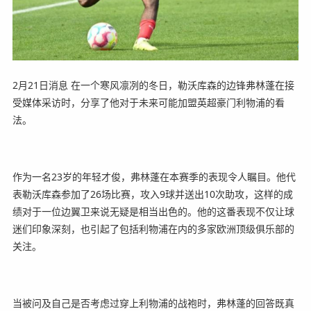
2月21日消息 在一个寒风凛冽的冬日，勒沃库森的边锋弗林蓬在接
受媒体采访时，分享了他对于未来可能加盟英超豪门利物浦的看
法。
作为一名23岁的年轻才俊，弗林蓬在本赛季的表现令人瞩目。他代
表勒沃库森参加了26场比赛，攻入9球并送出10次助攻，这样的成
绩对于一位边翼卫来说无疑是相当出色的。他的这番表现不仅让球
迷们印象深刻，也引起了包括利物浦在内的多家欧洲顶级俱乐部的
关注。
当被问及自己是否考虑过穿上利物浦的战袍时，弗林蓬的回答既真