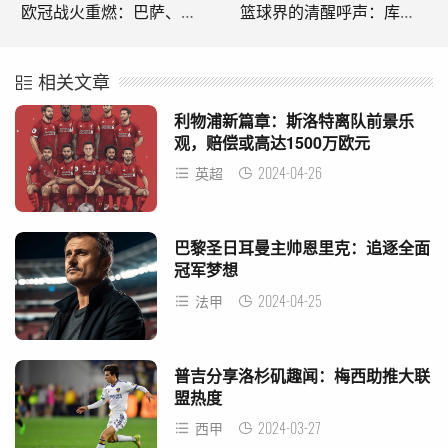
欧冠战火重燃：巴萨、阿森纳客场争霸，先机成关键
篮球界的清醒呼声：库里无辜，责任在于那些错失自我定位的模仿者
相关文章
利物浦新篇章：斯洛特离队前景乐
观，赔偿或高达1500万欧元
2024-04-26
英超
巴黎圣日耳曼主帅恩里克：追逐全面
冠军梦想
2024-04-25
法甲
普吉分享洛杉矶趣闻：梅西助推大联
盟热度
2024-03-27
西甲