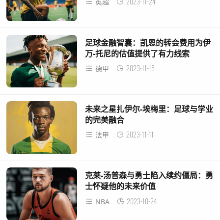
2023-11-24
英超
足球金融智囊：凯恩的转会费用为伊
万-托尼的估值提供了有力线索
2023-11-16
德甲
未来之星扎伊尔-埃梅里：足球与学业
的完美融合
2023-11-11
法甲
克莱-汤普森与勇士陷入续约僵局：勇
士怀疑他的未来价值
2023-10-24
NBA