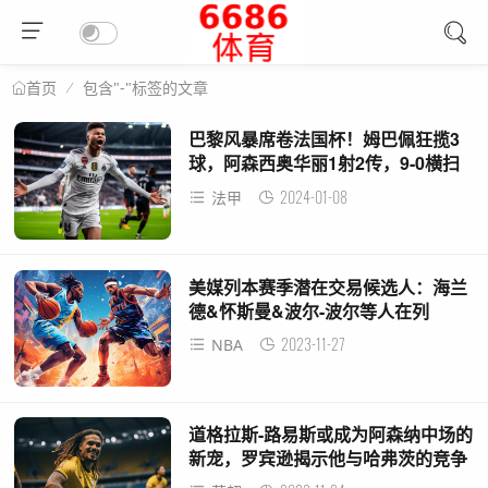
包含"-"标签的文章
首页
巴黎风暴席卷法国杯！姆巴佩狂揽3
球，阿森西奥华丽1射2传，9-0横扫
勒韦勒
2024-01-08
法甲
美媒列本赛季潜在交易候选人：海兰
德&怀斯曼&波尔-波尔等人在列
2023-11-27
NBA
道格拉斯-路易斯或成为阿森纳中场的
新宠，罗宾逊揭示他与哈弗茨的竞争
关系