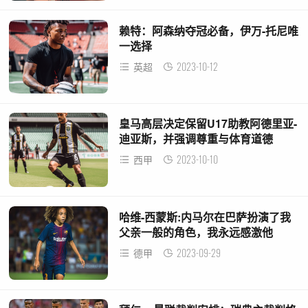
赖特：阿森纳夺冠必备，伊万-托尼唯
一选择
2023-10-12
英超
皇马高层决定保留U17助教阿德里亚-
迪亚斯，并强调尊重与体育道德
2023-10-10
西甲
哈维-西蒙斯:内马尔在巴萨扮演了我
父亲一般的角色，我永远感激他
2023-09-29
德甲