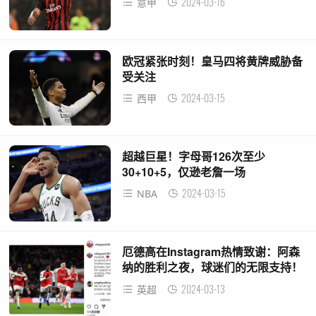
2024-03-16
意甲
欧冠紧张时刻！皇马四将黄牌威胁备
受关注
2024-03-15
西甲
超越巨星！字母哥126次至少
30+10+5，仅逊老詹一场
2024-03-15
NBA
厄德高在Instagram热情致谢：阿森
纳的胜利之夜，球迷们的无限支持！
2024-03-13
英超