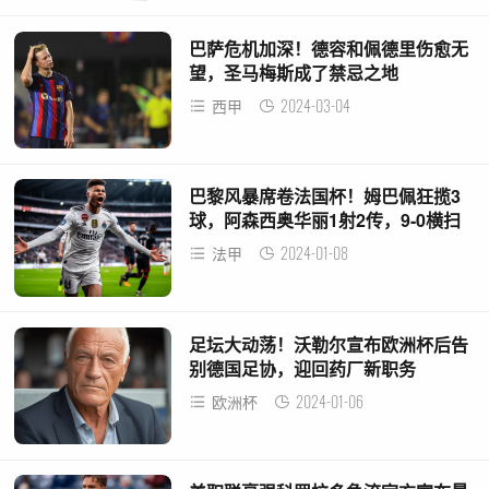
巴萨危机加深！德容和佩德里伤愈无
望，圣马梅斯成了禁忌之地
2024-03-04
西甲
巴黎风暴席卷法国杯！姆巴佩狂揽3
球，阿森西奥华丽1射2传，9-0横扫
勒韦勒
2024-01-08
法甲
足坛大动荡！沃勒尔宣布欧洲杯后告
别德国足协，迎回药厂新职务
2024-01-06
欧洲杯