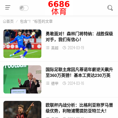
包含"！"标签的文章
首页
勇敢面对！森林门将特纳：战胜保级
对手，我们有信心！
2024-03-19
英超
国际足联主席因凡蒂诺年薪逆天飙升
至360万英镑！基本工资达230万英
镑
2024-03-16
德甲
欧联杯内战分析：比格利亚称罗马晋
级优势，利物浦需提防亚特兰大！