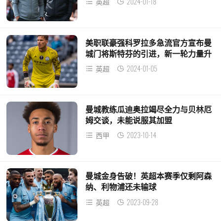
2024-01-18
英超
美职联豪强科罗拉多急流官方宣布曼
城门将斯特芬的引进，新一轮力量升
级！
2024-01-05
英超
曼城教练瓜迪奥拉竭尽全力与贝林厄
姆交谈，未能说服其加盟
2023-10-14
西甲
曼城金身告破！英超本赛季仅剩阿森
纳、利物浦还未输球
2023-09-28
英超