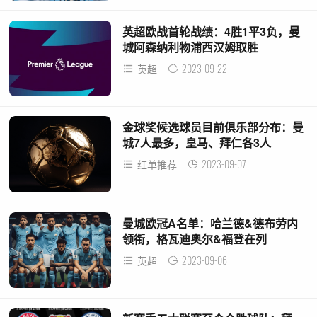
英超欧战首轮战绩：4胜1平3负，曼
城阿森纳利物浦西汉姆取胜
2023-09-22
英超
金球奖候选球员目前俱乐部分布：曼
城7人最多，皇马、拜仁各3人
2023-09-07
红单推荐
曼城欧冠A名单：哈兰德&德布劳内
领衔，格瓦迪奥尔&福登在列
2023-09-06
英超