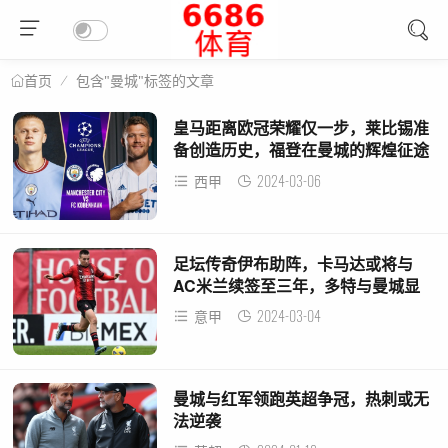
包含"曼城"标签的文章
首页
皇马距离欧冠荣耀仅一步，莱比锡准
备创造历史，福登在曼城的辉煌征途
2024-03-06
西甲
足坛传奇伊布助阵，卡马达或将与
AC米兰续签至三年，多特与曼城显
示出浓厚兴趣
2024-03-04
意甲
曼城与红军领跑英超争冠，热刺或无
法逆袭