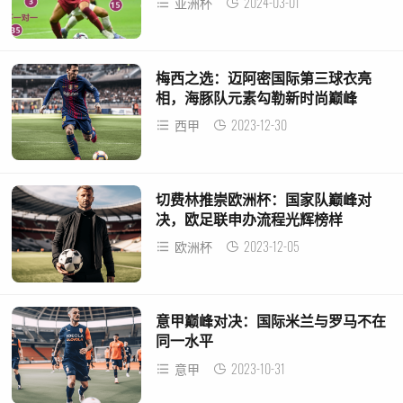
2024-03-01
亚洲杯
梅西之选：迈阿密国际第三球衣亮
相，海豚队元素勾勒新时尚巅峰
2023-12-30
西甲
切费林推崇欧洲杯：国家队巅峰对
决，欧足联申办流程光辉榜样
2023-12-05
欧洲杯
意甲巅峰对决：国际米兰与罗马不在
同一水平
2023-10-31
意甲