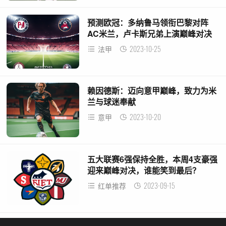
预测欧冠：多纳鲁马领衔巴黎对阵
AC米兰，卢卡斯兄弟上演巅峰对决
2023-10-25
法甲
赖因德斯：迈向意甲巅峰，致力为米
兰与球迷奉献
2023-10-20
意甲
五大联赛6强保持全胜，本周4支豪强
迎来巅峰对决，谁能笑到最后？
2023-09-15
红单推荐