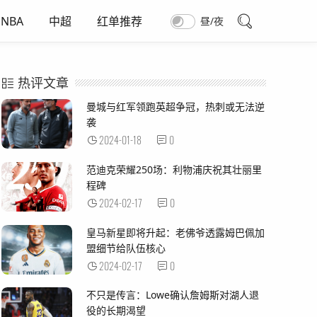
NBA
中超
红单推荐
昼/夜
热评文章
曼城与红军领跑英超争冠，热刺或无法逆
袭
2024-01-18
0
范迪克荣耀250场：利物浦庆祝其壮丽里
程碑
2024-02-17
0
皇马新星即将升起：老佛爷透露姆巴佩加
盟细节给队伍核心
2024-02-17
0
不只是传言：Lowe确认詹姆斯对湖人退
役的长期渴望