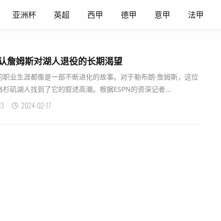
亚洲杯
英超
西甲
德甲
意甲
法甲
确认詹姆斯对湖人退役的长期渴望
的职业生涯都像是一部不断进化的故事。对于勒布朗·詹姆斯，这位
杉矶湖人找到了它的叙述高潮。根据ESPN的资深记者...
03
2024-02-17