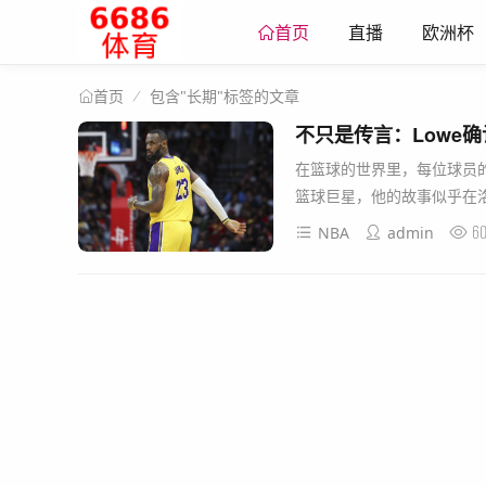
直播
欧洲杯
首页
包含"长期"标签的文章
首页
不只是传言：Lowe
在篮球的世界里，每位球员
篮球巨星，他的故事似乎在洛
6
NBA
admin