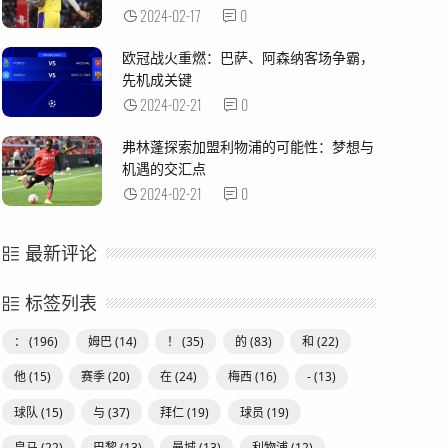
2024-02-17
0
欧冠战火重燃：巴萨、阿森纳客场争霸，
先机成关键
2024-02-21
0
弗林蓬探索加盟利物浦的可能性：梦想与
机遇的交汇点
2024-02-21
0
最新评论
标签列表
：
(196)
姆巴
(14)
！
(35)
的
(83)
和
(22)
他
(15)
赛季
(20)
在
(24)
梅西
(16)
-
(13)
球队
(15)
与
(37)
拜仁
(19)
球员
(19)
皇马
(22)
巴黎
(13)
曼城
(13)
利物浦
(12)