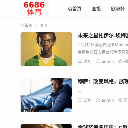
直播
欧洲杯
首页
法甲
首页
未来之星扎伊尔-埃梅
11月11日消息由记者Moha
埃梅里正在为自己的未来奠定
40
法甲
admin
穆萨：改变风格，展
...
37
法甲
admin
金球奖提名历史：C罗