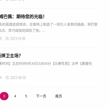
调侃姆巴佩：期待您的光临！
一家知名的英国连锁饼店，在推特上制造了一则引人发笑的插曲，将巴黎
点，弄巧成拙地调侃了他。...
9
2023-10-06
斯捍卫主场？
赛时间】北京时间9月30日3点00分【比赛性质】法甲【重要伤
4
2023-09-29
3
4
5
下一页
尾页