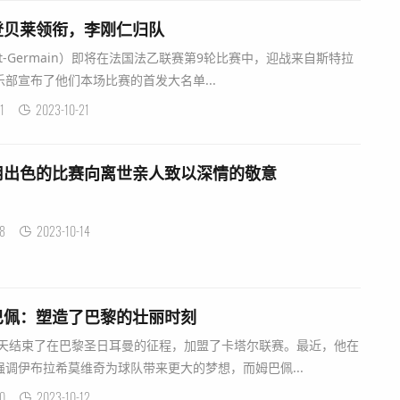
登贝莱领衔，李刚仁归队
int-Germain）即将在法国法乙联赛第9轮比赛中，迎战来自斯特拉
部宣布了他们本场比赛的首发大名单...
1
2023-10-21
用出色的比赛向离世亲人致以深情的敬意
8
2023-10-14
巴佩：塑造了巴黎的壮丽时刻
夏天结束了在巴黎圣日耳曼的征程，加盟了卡塔尔联赛。最近，他在
调伊布拉希莫维奇为球队带来更大的梦想，而姆巴佩...
0
2023-10-12