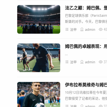
法乙之巅：姆巴佩、
巴黎足球俱乐部（ParisSa
斯堡的对手。今天，巴黎俱乐
40
法甲
admin
姆巴佩的卓越表现：
...
37
法甲
admin
伊布拉希莫维奇与姆
10月12日讯维拉蒂在今年
巴黎接受了记者的采访，他强
37
法甲
admin