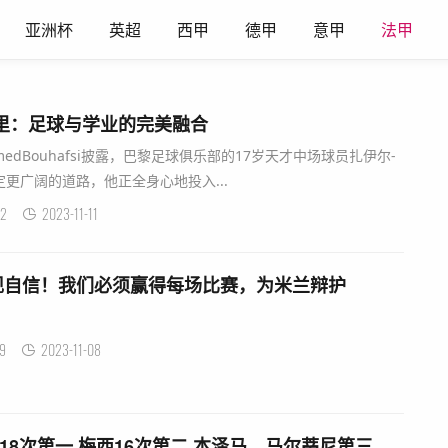
亚洲杯
英超
西甲
德甲
意甲
法甲
里：足球与学业的完美融合
medBouhafsi披露，巴黎足球俱乐部的17岁天才中场球员扎伊尔-
更广阔的道路，他正全身心地投入...
2
2023-11-11
现自信！我们必须赢得每场比赛，为米兰辩护
9
2023-11-08
18次第一 梅西16次第二 本泽马、马尔蒂尼第三