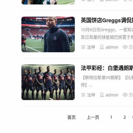
英国饼店Greggs
10月6日讯Greggs，
圣日耳曼的球星姆巴佩置于焦
35
法甲
admin
法甲彩经：白堡遇朗
【斯特拉斯堡VS朗斯】【比
停】...
35
法甲
admin
首页
上一页
1
2