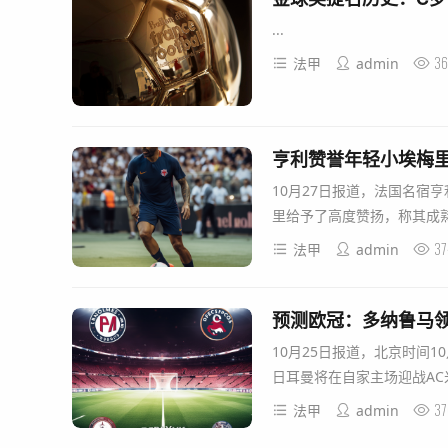
...
36
法甲
admin
亨利赞誉年轻小埃梅
10月27日报道，法国名宿
里给予了高度赞扬，称其成熟
37
法甲
admin
预测欧冠：多纳鲁马
10月25日报道，北京时间1
日耳曼将在自家主场迎战AC
37
法甲
admin