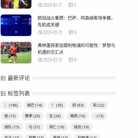
2024-02-17
0
欧冠战火重燃：巴萨、阿森纳客场争霸，
先机成关键
2024-02-21
0
弗林蓬探索加盟利物浦的可能性：梦想与
机遇的交汇点
2024-02-21
0
最新评论
标签列表
：
(196)
姆巴
(14)
！
(35)
的
(83)
和
(22)
他
(15)
赛季
(20)
在
(24)
梅西
(16)
-
(13)
球队
(15)
与
(37)
拜仁
(19)
球员
(19)
皇马
(22)
巴黎
(13)
曼城
(13)
利物浦
(12)