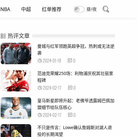
NBA
中超
红单推荐
昼/夜
热评文章
曼城与红军领跑英超争冠，热刺或无法逆
袭
2024-01-18
0
范迪克荣耀250场：利物浦庆祝其壮丽里
程碑
2024-02-17
0
皇马新星即将升起：老佛爷透露姆巴佩加
盟细节给队伍核心
2024-02-17
0
不只是传言：Lowe确认詹姆斯对湖人退
役的长期渴望