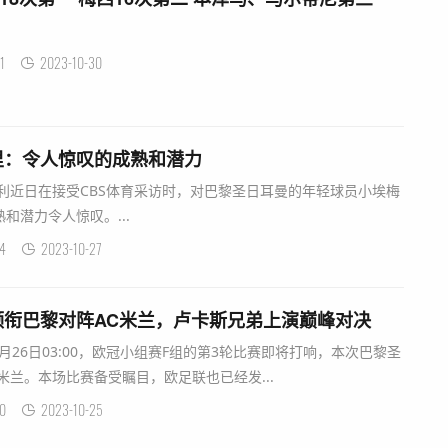
1
2023-10-30
里：令人惊叹的成熟和潜力
亨利近日在接受CBS体育采访时，对巴黎圣日耳曼的年轻球员小埃梅
和潜力令人惊叹。...
4
2023-10-27
领衔巴黎对阵AC米兰，卢卡斯兄弟上演巅峰对决
0月26日03:00，欧冠小组赛F组的第3轮比赛即将打响，本次巴黎圣
米兰。本场比赛备受瞩目，欧足联也已经发...
0
2023-10-25