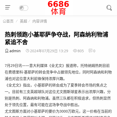
英超
内容详情
首页
热刺领跑小基耶萨争夺战，阿森纳利物浦
紧追不舍
admin
2024年07月29日 13:29
805
0
7月29日讯——意大利媒体《全尤文》报道称，托特纳姆热刺目前
在费德里科·基耶萨的转会竞争中占据领先地位，同时阿森纳和利物
浦也对这位意大利前锋保持浓厚兴趣。
《全尤文》指出，小基耶萨的转会成为了夏季转会市场的焦点之
一。目前有三支英超球队对这位尤文图斯球星表示出浓厚兴趣，分
别是热刺、阿森纳和利物浦。虽然三队都在积极追求，但热刺显然
处于领先位置，最有可能在这场争夺战中胜出。
尤文图斯方面对小基耶萨的要价为3000万欧元，这一价格在当前的