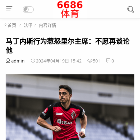
法甲
内容详情
首页
马丁内斯行为惹怒里尔主席：不愿再谈论
他
admin
2024年04月19日 15:42
501
0